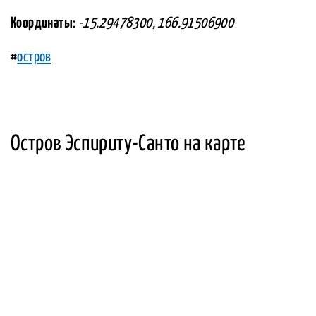
Координаты
:
-15.29478300, 166.91506900
#
остров
Остров Эспириту-Санто на карте