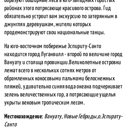
образуют обширные леса в юго-западных гористых
районах этого потрясающе красивого острова. Гид
обязательно устроит вам экскурсию по затерянным в
джунглях деревушкам, жители которых
продемонстрируют свои национальные танцы.
На юго-восточном побережье Эспириту-Санто
находится город Луганвилл - второй по величине город
Вануату и столица провинции.Великолепные островки
лежат всего в нескольких сотнях метров от
обрамленных кокосовыми пальмами белоснежных
пляжей, удивительно синяя вода океана подчеркивает
зелень величественных гор, а потрясающие ущелья
укрыты вековым тропическим лесом.
Местонахождение
:
Вануату, Новые Гебриды,о.Эспирату-
Санто