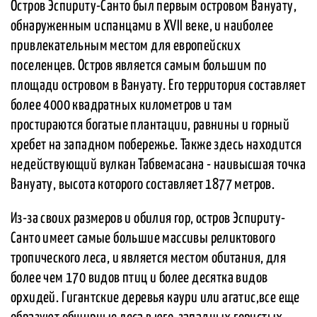
Остров Эспириту-Санто был первым островом Вануату,
обнаруженным испанцами в XVII веке, и наиболее
привлекательным местом для европейских
поселенцев. Остров является самым большим по
площади островом в Вануату. Его территория составляет
более 4000 квадратных километров и там
простираются богатые плантации, равнины и горный
хребет на западном побережье. Также здесь находится
недействующий вулкан Табвемасана - наивысшая точка
Вануату, высота которого составляет 1877 метров.
Из-за своих размеров и обилия гор, остров Эспириту-
Санто имеет самые большие массивы реликтового
тропического леса, и является местом обитания, для
более чем 170 видов птиц и более десятка видов
орхидей. Гигантские деревья каури или агатис,все еще