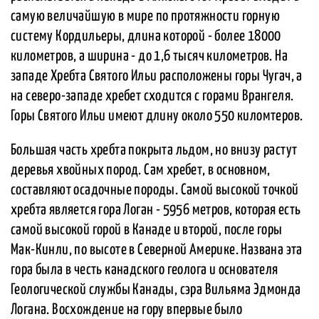
самую величайшую в мире по протяжности горную
систему Кордильеры, длина которой - более 18000
километров, а ширина - до 1,6 тысяч километров. На
западе Хребта Святого Ильи расположены горы Чугач, а
на северо-западе хребет сходится с горами Врангеля.
Горы Святого Ильи имеют длину около 550 киломтеров.
Большая часть хребта покрыта льдом, но внизу растут
деревья хвойных пород. Сам хребет, в основном,
составляют осадочные породы. Самой высокой точкой
хребта является гора Логан - 5956 метров, которая есть
самой высокой горой в Канаде и второй, после горы
Мак-Кинли, по высоте в Северной Америке. Названа эта
гора была в честь канадского геолога и основателя
Геологической службы Канады, сэра Вильяма Эдмонда
Логана. Восхождение на гору впервые было