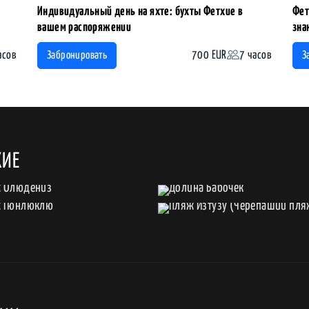
Индивидуальный день на яхте: бухты Фетхие в
Фет
вашем распоряжении
зна
асов
700 EUR
7 часов
Забронировать
З
ХИЕ