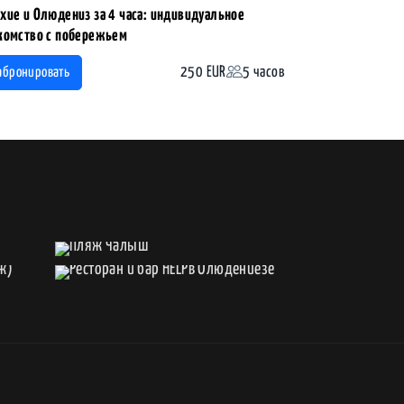
хие и Олюдениз за 4 часа: индивидуальное
комство с побережьем
250 EUR
5 часов
абронировать