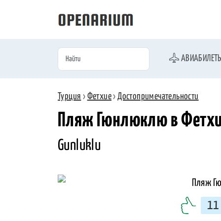
АВИАБИЛЕТ
Турция
›
Фетхие
›
Достопримечательности
Пляж Гюнлюклю в Фетх
Gunluklu
11