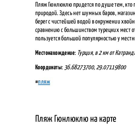
Пляж Гюнлюклю придется по душе тем, кто 
природой. Здесь нет шумных баров, магазин
берег с чистейшей водой в окружении хвой
сравнению с большинством турецких мест 
пользуется большой популярностью у мест
Местонахождение
:
Турция, в 2 км от Катранд
Координаты
:
36.68273700, 29.07119800
#
пляж
Пляж Гюнлюклю на карте