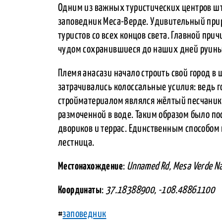
Одним из важных туристических центров шт
заповедник Меса-Верде. Удивительный при
туристов со всех концов света. Главной при
чудом сохранившиеся до наших дней руины
Племя анасази начало строить свой город в 
затрачивались колоссальные усилия: ведь г
стройматериалом являлся жёлтый песчаник, 
размоченной в воде. Таким образом было по
двориков и террас. Единственным способом 
лестница.
Местонахождение
:
Unnamed Rd, Mesa Verde Na
Координаты
:
37.18388900, -108.48861100
#
заповедник