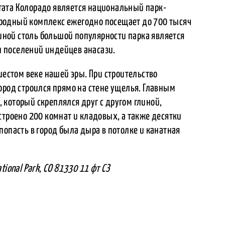
ата Колорадо является национальный парк-
родный комплекс ежегодно посещает до 700 тысяч
чиной столь большой популярности парка является
 поселений индейцев анасази.
шестом веке нашей эры. При строительство
ород строился прямо на стене ущелья. Главным
который скреплялся друг с другом глиной,
строено 200 комнат и кладовых, а также десятки
попасть в город была дыра в потолке и канатная
tional Park, CO 81330 11 фт СЗ