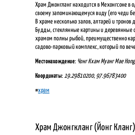
Храм Джонгланг находится в Мехонгсоне в 
своему запоминающемуся виду (его чеди бел
В храме несколько залов, алтарей и тронов 
Будды, стеклянные картины и деревянные с
храмом полны рыбой, преимущественно карп
садово-парковый комплекс, который по веч
Местонахождение
:
Чонг Кхам Муанг Mae Hong
Координаты
:
19.29810200, 97.96783400
#
храм
Храм Джонгкланг (Йонг Кланг)