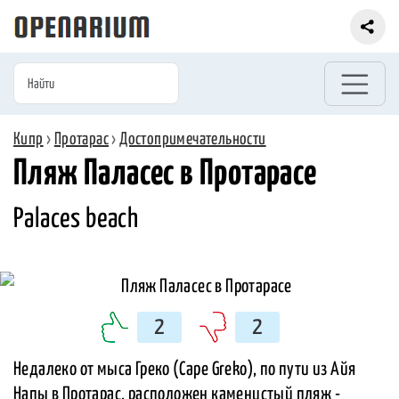
Кипр
›
Протарас
›
Достопримечательности
Пляж Паласес в Протарасе
Palaces beach
2
2
Недалеко от мыса Греко (Cape Greko), по пути из Айя
Напы в Протарас, расположен каменистый пляж -