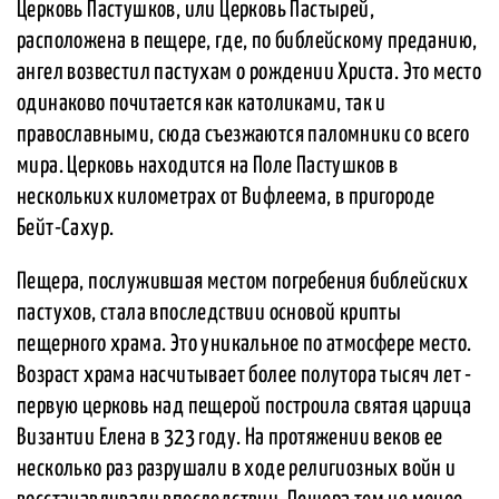
Церковь Пастушков, или Церковь Пастырей,
расположена в пещере, где, по библейскому преданию,
ангел возвестил пастухам о рождении Христа. Это место
одинаково почитается как католиками, так и
православными, сюда съезжаются паломники со всего
мира. Церковь находится на Поле Пастушков в
нескольких километрах от Вифлеема, в пригороде
Бейт-Сахур.
Пещера, послужившая местом погребения библейских
пастухов, стала впоследствии основой крипты
пещерного храма. Это уникальное по атмосфере место.
Возраст храма насчитывает более полутора тысяч лет -
первую церковь над пещерой построила святая царица
Византии Елена в 323 году. На протяжении веков ее
несколько раз разрушали в ходе религиозных войн и