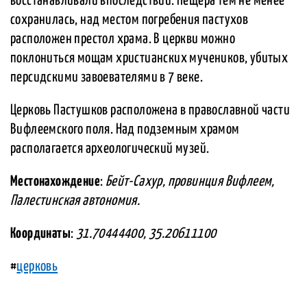
восстанавливали впоследствии. Пещера тем не менее
сохранилась, над местом погребения пастухов
расположен престол храма. В церкви можно
поклониться мощам христианских мучеников, убитых
персидскими завоевателями в 7 веке.
Церковь Пастушков расположена в православной части
Вифлеемского поля. Над подземным храмом
располагается археологический музей.
Местонахождение
:
Бейт-Сахур, провинция Вифлеем,
Палестинская автономия.
Координаты
:
31.70444400, 35.20611100
#
церковь