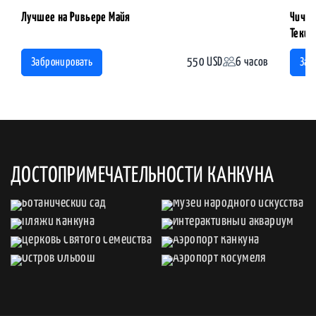
Лучшее на Ривьере Майя
Чичен
Теки
550 USD
6 часов
Забронировать
Заб
ДОСТОПРИМЕЧАТЕЛЬНОСТИ КАНКУНА