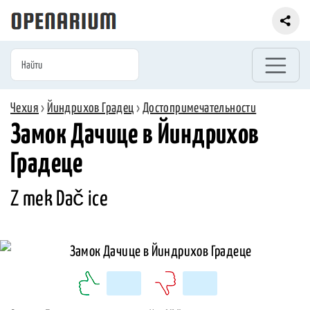
Чехия
›
Йиндрихов Градец
›
Достопримечательности
Замок Дачице в Йиндрихов
Градеце
Z mek Dač ice