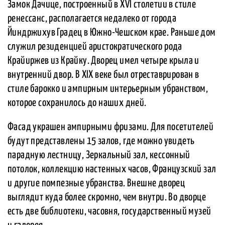
Замок Дачице, построенный в XVI столетии в стиле
ренессанс, располагается недалеко от города
Йиндржихув Градец в Южно-Чешском крае. Раньше дом
служил резиденцией аристократического рода
Крайиржев из Крайку. Дворец имел четыре крыла и
внутренний двор. В XIX веке был отреставрирован в
стиле барокко и ампирным интерьерным убранством,
которое сохранилось до наших дней.
Фасад украшен ампирными фризами. Для посетителей
будут представлены 15 залов, где можно увидеть
парадную лестницу, Зеркальный зал, кессонный
потолок, коллекцию настенных часов, Французский зал
и другие помпезные убранства. Внешне дворец
выглядит куда более скромно, чем внутри. Во дворце
есть две библиотеки, часовня, государственный музей