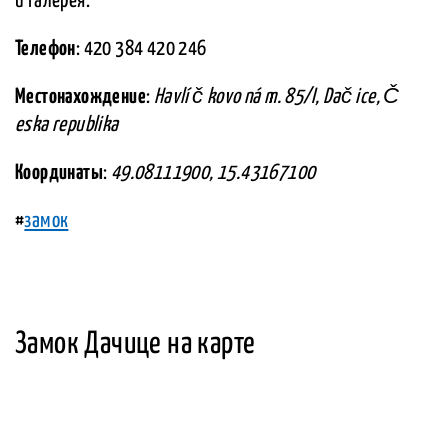
и галерея.
Телефон
: 420 384 420 246
Местонахождение
:
Havlí č kovo ná m. 85/I, Dač ice, Č
eska republika
Координаты
:
49.08111900, 15.43167100
#
замок
Замок Дачице на карте