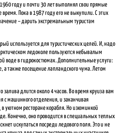
1960 году и почти 30 лет выполнял свои прямые
время. Пока в 1987 году его не выкупили. С этих
значение – дарить экстремальным туристам
рый используется для туристических целей. И, надо
м арктическом ледоколе пользуются небывалым
ной воде в гидрокостюмах. Дополнительные услуги:
е, а также посещение лапландского чума. Летом
о залива длится около 4 часов. Во время круиза вам
ая с машинного отделения, и заканчивая
 в уютном ресторане корабля. Но изюминкой
оде. Конечно, оно проводится в специальных теплых
скнет искупаться посреди ледового поля. Это и не
уга круиза для самых экстремальных участников.