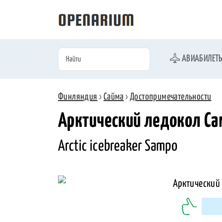
АВИАБИЛЕТ
Финляндия
›
Сайма
›
Достопримечательности
Арктический ледокол Са
Arctic icebreaker Sampo