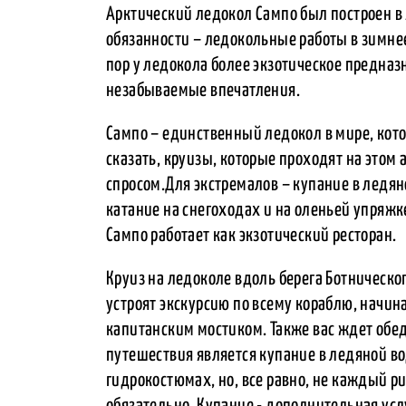
Арктический ледокол Сампо был построен в 
обязанности – ледокольные работы в зимнее 
пор у ледокола более экзотическое предна
незабываемые впечатления.
Сампо – единственный ледокол в мире, кото
сказать, круизы, которые проходят на это
спросом.Для экстремалов – купание в ледя
катание на снегоходах и на оленьей упряжк
Сампо работает как экзотический ресторан.
Круиз на ледоколе вдоль берега Ботническог
устроят экскурсию по всему кораблю, начин
капитанским мостиком. Также вас ждет обед
путешествия является купание в ледяной в
гидрокостюмах, но, все равно, не каждый ри
обязательно. Купание - дополнительная усл