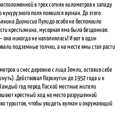
 расположенной в трех сотнях километров к западу
 кукурузного поля появился вулкан. До этого
тьянина Дионисио Пулидо особо не беспокоило
ости крестьянина, мусорная яма была бездонная:
– она никогда не наполнялась! И вот в один
вали подземные толчки, а на месте ямы стал расти
метров и снес деревню с лица Земли, оставив себе
нуть). Действовал Парикутин до 1952 года и к
 Каждый год перед Пасхой местные жители
ршают крестный ход на место разрушенной
во туристов, чтобы увидеть вулкан и окружающий