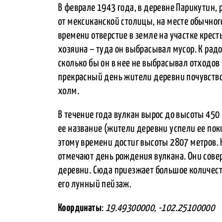
В феврале 1943 года, в деревне Парикутин,
от мексиканской столицы, на месте обычного
времени отверстие в земле на участке крес
хозяина – туда он выбрасывал мусор. К рад
сколько бы он в нее не выбрасывал отходов 
прекрасный день жители деревни почувство
холм.
В течение года вулкан вырос до высоты 450 
ее название (жители деревни успели ее поки
этому времени достиг высоты 2807 метров.
отмечают день рождения вулкана. Они сове
деревни. Сюда приезжает большое количест
его лунный пейзаж.
Координаты
:
19.49300000, -102.25100000