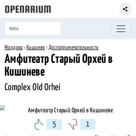
Молдова
›
Кишинев
›
Достопримечательности
Амфитеатр Старый Орхей в
Кишиневе
Complex Old Orhei
5
1