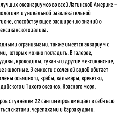
з лучших океанариумов во всей Латинской Америке –
нологиям и уникальной развлекательной
егионе, способствующее расширению знаний о
Мексиканского залива.
водными огранизмами, также имеется аквариум с
и, которых можно погладить. В галерее,
давы, крокодилы, туканы и другие мексиканские,
е животные. В емкости с соленой водой обитает
влены осьминоги, крабы, кальмары, креветки,
дийского и Тихого океанов, Красного моря.
ров с туннелем 22 сантиметров вмещает в себя всю
ться скатами, черепахами и барракудами.