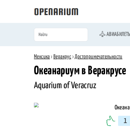
АВИАБИЛЕТ
Мексика
›
Веракрус
›
Достопримечательности
Океанариум в Веракрусе
Aquarium of Veracruz
1