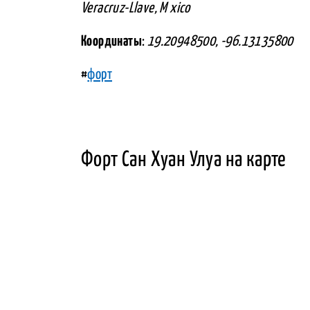
Veracruz-Llave, M xico
Координаты
:
19.20948500, -96.13135800
#
форт
Форт Сан Хуан Улуа на карте