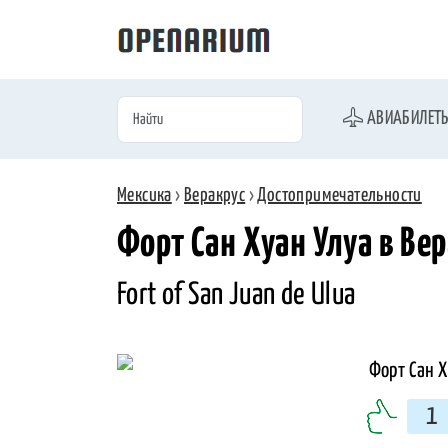
АВИАБИЛЕТ
Мексика
›
Веракрус
›
Достопримечательности
Форт Сан Хуан Улуа в Ве
Fort of San Juan de Ulua
1