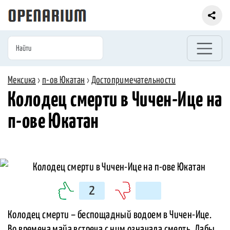
Мексика
›
п-ов Юкатан
›
Достопримечательности
Колодец смерти в Чичен-Ице на
п-ове Юкатан
2
Колодец смерти – беспощадный водоем в Чичен-Ице.
Во времена майа встреча с ним означала смерть. Дабы