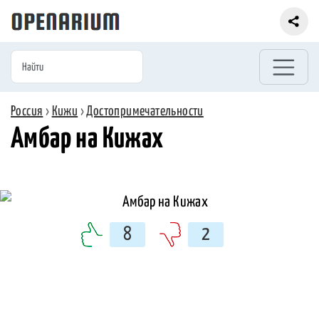
Россия
›
Кижи
›
Достопримечательности
Амбар на Кижах
8
2