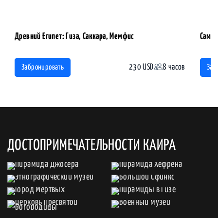
Древний Египет: Гиза, Саккара, Мемфис
Самоб
230 USD
8 часов
Забронировать
Заб
ДОСТОПРИМЕЧАТЕЛЬНОСТИ КАИРА