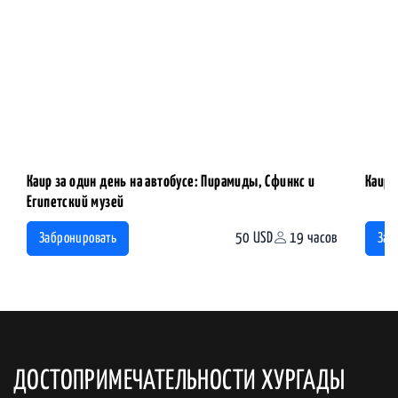
Каир за один день на автобусе: Пирамиды, Сфинкс и
Каир 
Египетский музей
50 USD
19 часов
Забронировать
Заб
ДОСТОПРИМЕЧАТЕЛЬНОСТИ ХУРГАДЫ