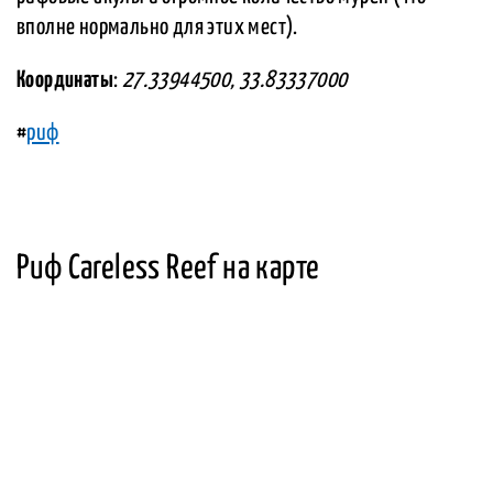
вполне нормально для этих мест).
Координаты
:
27.33944500, 33.83337000
#
риф
Риф Careless Reef на карте