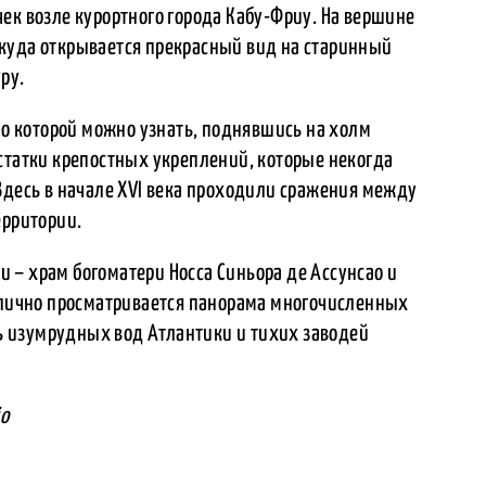
ек возле курортного города Кабу-Фриу. На вершине
куда открывается прекрасный вид на старинный
ру.
, о которой можно узнать, поднявшись на холм
статки крепостных укреплений, которые некогда
Здесь в начале XVI века проходили сражения между
ерритории.
 – храм богоматери Носса Синьора де Ассунсао и
отлично просматривается панорама многочисленных
 изумрудных вод Атлантики и тихих заводей
io