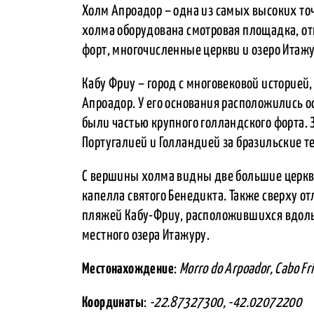
Холм Апроадор – одна из самых высоких точ
холма оборудована смотровая площадка, от
форт, многочисленные церкви и озеро Итажу
Кабу Фриу – город с многовековой историей
Апроадор. У его основания расположились о
были частью крупного голландского форта. 
Португалией и Голландией за бразильские т
С вершины холма видны две большие церкви
капелла святого Бенедикта. Также сверху 
пляжей Кабу-Фриу, расположившихся вдоль
местного озера Итажуру.
Местонахождение
:
Morro do Arpoador, Cabo Fr
Координаты
:
-22.87327300, -42.02072200