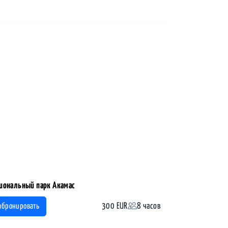
иональный парк Акамас
300 EUR
8 часов
абронировать