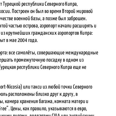
 Турецкой республики Северного Кипра,
косии. Построен он был во время Второй мировой
честве военной базы, а позже был заброшен.
этой частью острова, аэропорт начали расширять и
м из крупнейших гражданских аэропортов Кипра:
ыт в мае 2004 года.
порта: все самолёты, совершающие международные
вершать промежуточную посадку в одном из
о Турецкая республики Северного Кипра еще не
port-Nicosia) или такси из любой точки Северного
роль расположены близко друг к другу, в
, камера хранения багажа, комната матери и
ree”. Цены, как правило, указываются в евро,
рецкими лирами, долларами США или английскими