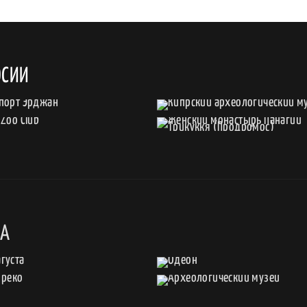
ОСИИ
РА