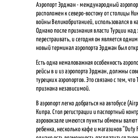
Аэропорт Эрджан - международный аэропорт
расположен к северо-востоку от столицы Ни
войны Великобританией, использовался в ка
Однако после признания власти Турции над 
перестраивать, и сегодня он является одни
новый терминал аэропорта Эрджан был откр
Есть одна немаловажная особенность аэро
рейсы в и из аэропорта Эрджан, должны со
турецких аэропортов. Это связано с тем, чт
признана независимой.
В аэропорт легко добраться на автобусе (Air
Кипра. Стол регистрации и паспортный конт
аэровокзале имеются пункты обмены валюты
ребенка, несколько кафе и магазинов “Duty F
однако есть возможность расплатиться ту