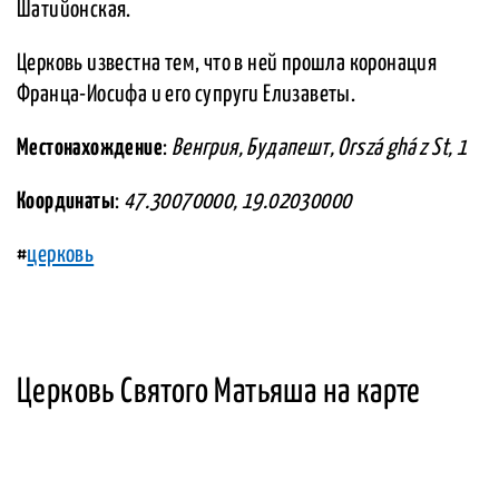
Шатийонская.
Церковь известна тем, что в ней прошла коронация
Франца-Иосифа и его супруги Елизаветы.
Местонахождение
:
Венгрия, Будапешт, Orszá ghá z St, 1
Координаты
:
47.30070000, 19.02030000
#
церковь
Церковь Святого Матьяша на карте