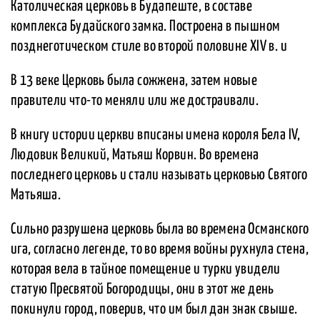
Католическая церковь в Будапеште, в составе
комплекса Будайского замка. Построена в пышном
позднеготическом стиле во второй половине XIV в. и
В 13 веке Церковь была сожжена, затем новые
правители что-то меняли или же достраивали.
В книгу истории церкви вписаны имена короля Бела IV,
Людовик Великий, Матьяш Корвин. Во времена
последнего церковь и стали называть церковью Святого
Матьяша.
Сильно разрушена церковь была во времена Османского
ига, согласно легенде, то во время войны рухнула стена,
которая вела в тайное помещение и турки увидели
статую Пресвятой Богородицы, они в этот же день
покинули город, поверив, что им был дан знак свыше.