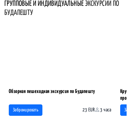
ГРУППОВЫЕ И ИНДИВИДУАЛЬНЫЕ
ЭКСКУРСИИ ПО
БУДАПЕШТУ
Обзорная пешеходная экскурсия по Будапешту
Круиз
прог
23 EUR
3 часа
Забронировать
Заб