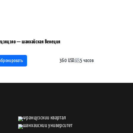
цзяцзяо — шанхайская Венеция
360 USD
5 часов
абронировать