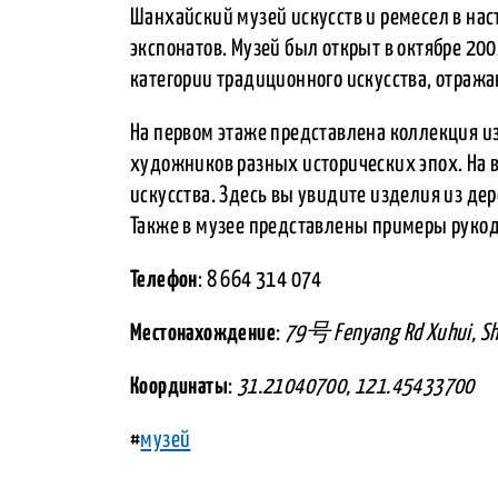
Шанхайский музей искусств и ремесел в на
экспонатов. Музей был открыт в октябре 200
категории традиционного искусства, отраж
На первом этаже представлена коллекция и
художников разных исторических эпох. На 
искусства. Здесь вы увидите изделия из дер
Также в музее представлены примеры руко
Телефон
: 8 664 314 074
Местонахождение
:
79号 Fenyang Rd Xuhui, Sh
Координаты
:
31.21040700, 121.45433700
#
музей