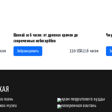
Шанхай за 6 часов: от древних храмов до
Чжу
современных небоскрёбов
асов
330 USD
6 часов
Забронировать
З
ХАЯ