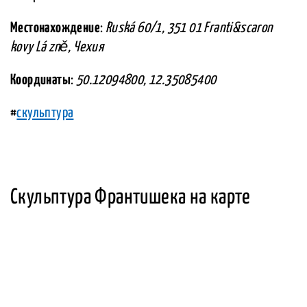
Местонахождение
:
Ruská 60/1, 351 01 Franti&scaron
kovy Lá zně, Чехия
Координаты
:
50.12094800, 12.35085400
#
скульптура
Скульптура Франтишека на карте