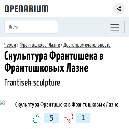
Чехия
›
Франтишковы Лазне
›
Достопримечательности
Скульптура Франтишека в
Франтишковых Лазне
Frantisek sculpture
5
1