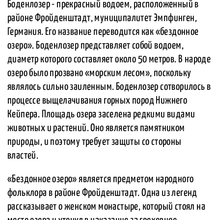
Боденлозер - прекрасный водоем, расположенный в
районе Фройденштадт, муниципалитет Эмпфинген,
Германия. Его название переводится как «бездонное
озеро». Боденлозер представляет собой водоем,
диаметр которого составляет около 50 метров. В народе
озеро было прозвано «морским лесом», поскольку
являлось сильно заиленным. Боденлозер сотворилось в
процессе выщелачивания горных пород Нижнего
Кейпера. Площадь озера заселена редкими видами
животных и растений. Оно является памятником
природы, и поэтому требует защиты со стороны
властей.
«Бездонное озеро» является предметом народного
фольклора в районе Фройденштадт. Одна из легенд
рассказывает о женском монастыре, который стоял на