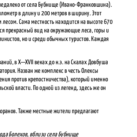
недалеко от села Бубнище (Ивано-Франковшина).
лометр в длину и 200 метров в ширину. Этот
лесом. Сама местность находится на высоте 670
тся прекрасный вид на окружающие леса, горы и
ьпинистов, но и среди обычных туристов. Каждая
ний, в X—XVII веках до н.э. на Скалах Довбуша
тория. Назван же комплекс в честь Олексы
ения против крепостничества), который именно
ской власти. По одной из легенд, здесь же он
сторанов. Также местные жители предлагают
рода Болехов, вблизи села Бубнище