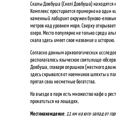
Скалы Довбуша (Скелі Довбуша) находятся 
Комплекс простирается примерно на один ки
каменный лабиринт окружен буково-еловым 
метров над уровнем моря. Сверху открывае
озеро. Место популярно не только среди ал
скала здесь имеет свое название и историю.
Согласно данным археологических исследова
располагалось языческое святилище-обсерва
Довбуша, главаря опришков (местного движ
здесь скрывался от наемников шляхты и поль
прятал свои несметные богатства.
На въезде в парк есть множество кафе и ре
прокатиться на лошадях.
Местонахождение
:
11 км на юго-запад от го