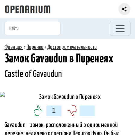
Франция
›
Пиренеи
›
Достопримечательности
Замок Gavaudun в Пиренеях
Castle of Gavaudun
1
Gavaudun – замок, расположенный в одноименной
деревне, недалеко от региона Перигор Нуар. Он был