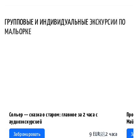
ГРУППОВЫЕ И ИНДИВИДУАЛЬНЫЕ
ЭКСКУРСИИ ПО
МАЛЬОРКЕ
Сольер — сказка о старом: главное за 2 часа с
Прогу
аудиоэкскурсией
Майор
9 EUR
2 часа
Забронировать
Заб