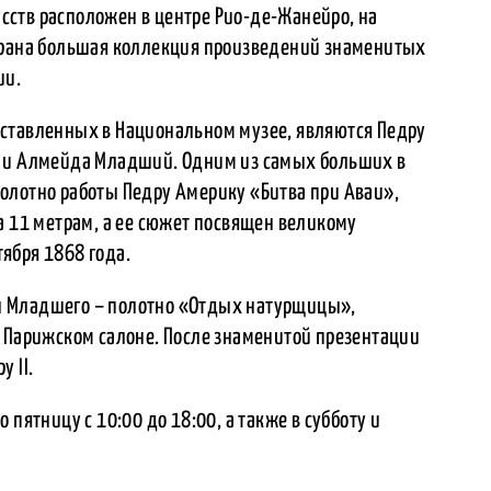
ств расположен в центре Рио-де-Жанейро, на
брана большая коллекция произведений знаменитых
ии.
ставленных в Национальном музее, являются Педру
у и Алмейда Младший. Одним из самых больших в
олотно работы Педру Америку «Битва при Аваи»,
а 11 метрам, а ее сюжет посвящен великому
ября 1868 года.
ы Младшего – полотно «Отдых натурщицы»,
в Парижском салоне. После знаменитой презентации
 II.
 пятницу с 10:00 до 18:00, а также в субботу и