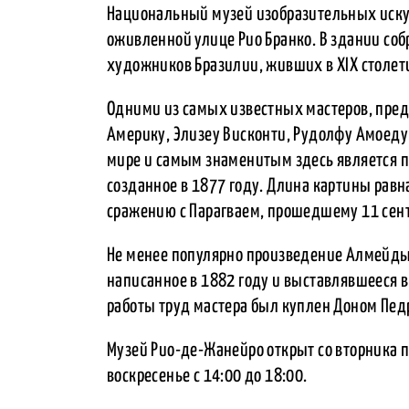
Национальный музей изобразительных искус
оживленной улице Рио Бранко. В здании со
художников Бразилии, живших в XIX столет
Одними из самых известных мастеров, пред
Америку, Элизеу Висконти, Рудолфу Амоед
мире и самым знаменитым здесь является п
созданное в 1877 году. Длина картины равн
сражению с Парагваем, прошедшему 11 сент
Не менее популярно произведение Алмейд
написанное в 1882 году и выставлявшееся 
работы труд мастера был куплен Доном Педру
Музей Рио-де-Жанейро открыт со вторника по
воскресенье с 14:00 до 18:00.