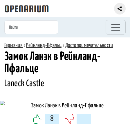
Германия
›
Рейнланд-Пфальц
›
Достопримечательности
Замок Ланэк в Рейнланд-
Пфальце
Laneck Castle
8