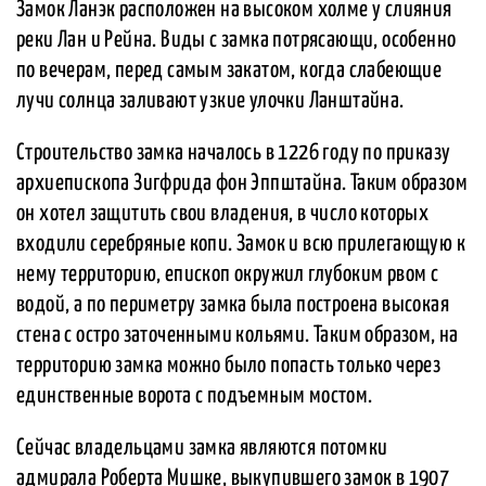
Замок Ланэк расположен на высоком холме у слияния
реки Лан и Рейна. Виды с замка потрясающи, особенно
по вечерам, перед самым закатом, когда слабеющие
лучи солнца заливают узкие улочки Ланштайна.
Строительство замка началось в 1226 году по приказу
архиепископа Зигфрида фон Эппштайна. Таким образом
он хотел защитить свои владения, в число которых
входили серебряные копи. Замок и всю прилегающую к
нему территорию, епископ окружил глубоким рвом с
водой, а по периметру замка была построена высокая
стена с остро заточенными кольями. Таким образом, на
территорию замка можно было попасть только через
единственные ворота с подъемным мостом.
Сейчас владельцами замка являются потомки
адмирала Роберта Мишке, выкупившего замок в 1907