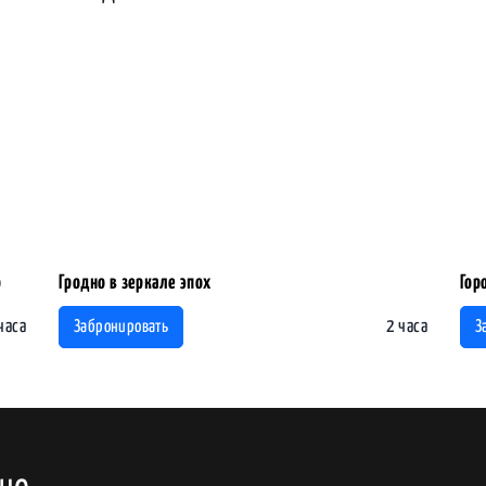
о
Гродно в зеркале эпох
Гор
часа
2 часа
Забронировать
З