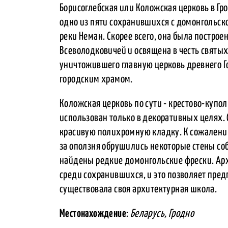
Борисоглебская или Коложская церковь в Гр
одно из пяти сохранившихся с домонгольско
реки Неман. Скорее всего, она была построе
Всеволодковичей и освящена в честь святых 
уничтожившего главную церковь древнего Г
городским храмом.
Коложская церковь по сути - крестово-куп
использован только в декоративных целях.
красивую полихромную кладку. К сожалению,
за оползня обрушились некоторые стены соб
найдены редкие домонгольские фрески. Арх
среди сохранившихся, и это позволяет предп
существовала своя архитектурная школа.
Местонахождение
:
Беларусь, Гродно