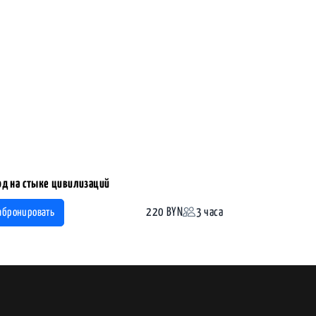
од на стыке цивилизаций
220 BYN
3 часа
абронировать