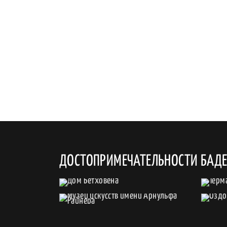
ДОСТОПРИМЕЧАТЕЛЬНОСТИ БАД