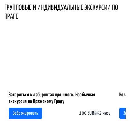
ГРУППОВЫЕ И ИНДИВИДУАЛЬНЫЕ
ЭКСКУРСИИ ПО
ПРАГЕ
Затеряться в лабиринтах прошлого. Необычная
Новый
экскурсия по Пражскому Граду
100 EUR
2 часа
Забронировать
Заб