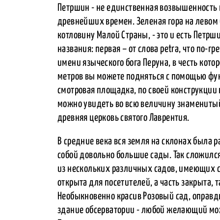
Петршин - не единственная возвышенность н
древнейших времен. Зеленая гора на левом
котловину Малой Страны, - это и есть Петрш
названия: первая – от слова petra, что по-гр
имени языческого бога Перуна, в честь кото
метров вы можете подняться с помощью фун
смотровая площадка, по своей конструкции
можно увидеть во всю величину знаменитый 
древняя церковь святого Лаврентия.
В средние века вся земля на склонах была 
собой довольно большие сады. Так сложилс
из нескольких различных садов, имеющих св
открыта для посетителей, а часть закрыта,
Необыкновенно красив Розовый сад, оправд
здание обсерватории - любой желающий мо