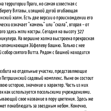
а территории Праги, но самая известная с
 берегу Влтавы, изящной дугой огибающая
инский холм. Есть две версии о происхождении его
ечески означает "камень" или "скала", вторая – от
рого здесь жгли костры. Сегодня на высоту 327
икулера. На вершине холма выстроена прекрасная
 напоминающая Эйфелеву башню. Только с нее
собор святого Витта. Рядом с башней находится
разбита на отдельные участки, представляющие
я Петршинский садовый комплекс. Ныне он состоит
ою историю, значение и характер. Часть из них
 так как используется посольскими учреждениями.
ывающий свое название в пору цветения. Здесь же
жет понаблюдать за звездным небом. Конечно,