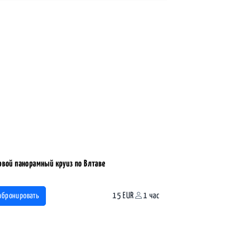
овой панорамный круиз по Влтаве
15 EUR
1 час
абронировать