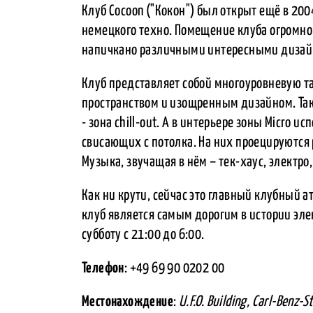
Клуб Cocoon ("Кокон") был открыт ещё в 20
немецкого техно. Помещение клуба огромно
напичкано различными интересными диза
Клуб представляет собой многоуровневую т
пространством и изощренным дизайном. Так
- зона chill-out. А в интерьере зоны Micro 
свисающих с потолка. На них проецируются
Музыка, звучащая в нём – тек-хаус, электро,
Как ни крути, сейчас это главный клубный а
клуб является самым дорогим в истории эле
субботу с 21:00 до 6:00.
Телефон
: +49 69 90 0202 00
Местонахождение
:
U.F.O. Building, Carl-Ben