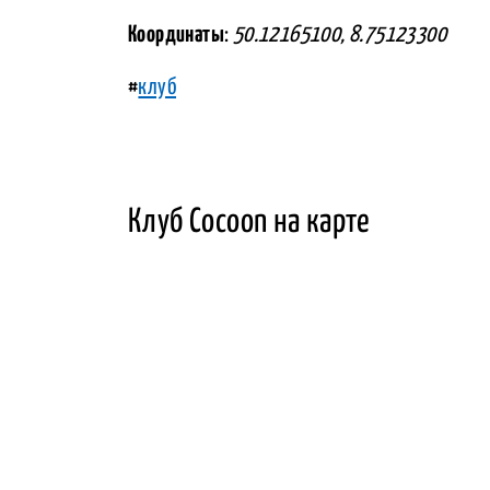
Координаты
:
50.12165100, 8.75123300
#
клуб
Клуб Cocoon на карте