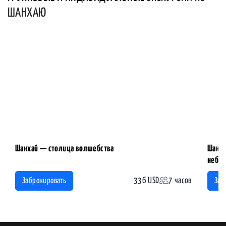
ШАНХАЮ
Шанхай — столица волшебства
Шанха
небос
336 USD
7 часов
Забронировать
Заб