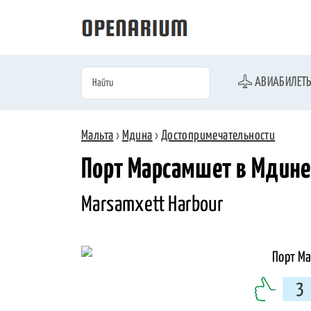
АВИАБИЛЕТ
Мальта
›
Мдина
›
Достопримечательности
Порт Марсамшет в Мдине
Marsamxett Harbour
3