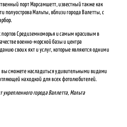
ственный порт Марсамшетт, известный также как
ти полуострова Мальты, вблизи города Валетты, с
арбор.
х портов Средиземноморья и самым красивым в
качестве военно-морской базы и центра
зданию своих яхт и услуг, которые являются одними
а, вы сможете насладиться удивительными видами
чатляющей находкой для всех фотолюбителей.
от укрепленного города Валлетта, Мальта