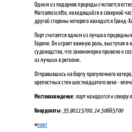
Одним из подарков природы считается есте
Marsamuscetto, находящийся в северной час
другой стороны которого находится Гранд-Х
Порт считается одним из лучших природны
Европе. Он играет важную роль, выступая в 
судоходства, что закономерно привело к со
из лучших в регионе.
Отправившись на борту прогулочного катер
крепостных стен шестнадцатого века - впе
Местонахождение
:
порт находится к северу 
Координаты
:
35.90115700, 14.50665700
#
порт