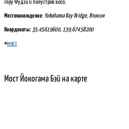
гору Фудзи и полустров Босо.
Местонахождение
:
Yokohama Bay Bridge, Япония
Координаты
:
35.45619600, 139.67458200
#
мост
Мост Йокогама Бэй на карте