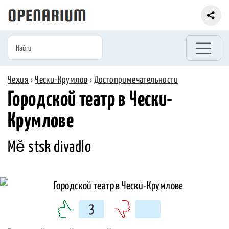
Чехия
›
Чески-Крумлов
›
Достопримечательности
Городской театр в Чески-
Крумлове
Mě stsk divadlo
3