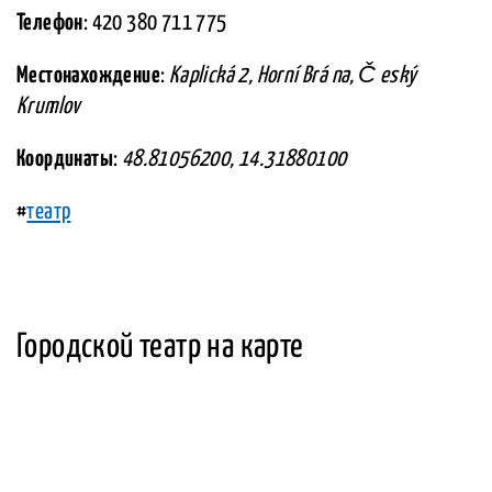
Телефон
: 420 380 711 775
Местонахождение
:
Kaplická 2, Horní Brá na, Č eský
Krumlov
Координаты
:
48.81056200, 14.31880100
#
театр
Городской театр на карте