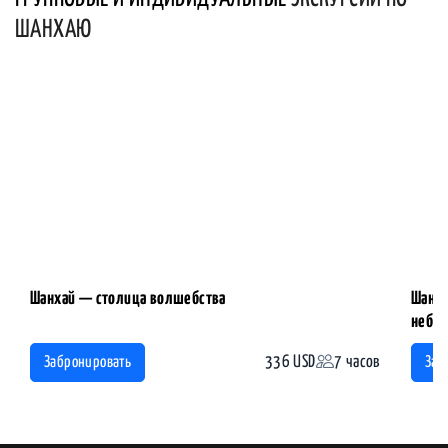
ШАНХАЮ
Шанхай — столица волшебства
Шанха
небос
336 USD
7 часов
Забронировать
Заб