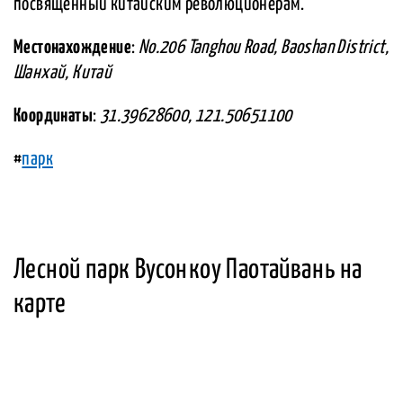
посвященный китайским революционерам.
Местонахождение
:
No.206 Tanghou Road, Baoshan District,
Шанхай, Китай
Координаты
:
31.39628600, 121.50651100
#
парк
Лесной парк Вусонкоу Паотайвань на
карте