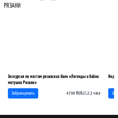
РЯЗАНИ
Экскурсия по местам рязанских баек «Легенды и байки
Индив
матушки Рязани»
4700 RUB
2.3 часа
Забронировать
Заб