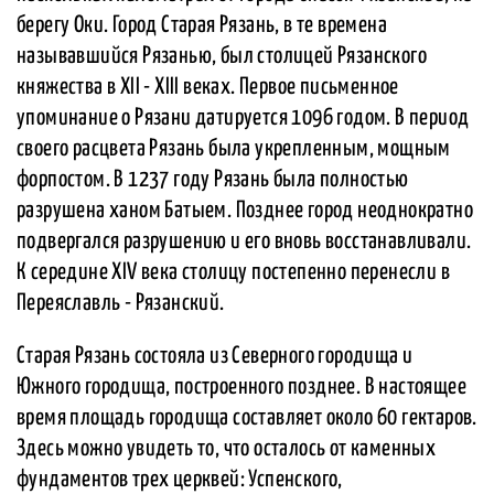
берегу Оки. Город Старая Рязань, в те времена
называвшийся Рязанью, был столицей Рязанского
княжества в XII - XIII веках. Первое письменное
упоминание о Рязани датируется 1096 годом. В период
своего расцвета Рязань была укрепленным, мощным
форпостом. В 1237 году Рязань была полностью
разрушена ханом Батыем. Позднее город неоднократно
подвергался разрушению и его вновь восстанавливали.
К середине XIV века столицу постепенно перенесли в
Переяславль - Рязанский.
Старая Рязань состояла из Северного городища и
Южного городища, построенного позднее. В настоящее
время площадь городища составляет около 60 гектаров.
Здесь можно увидеть то, что осталось от каменных
фундаментов трех церквей: Успенского,