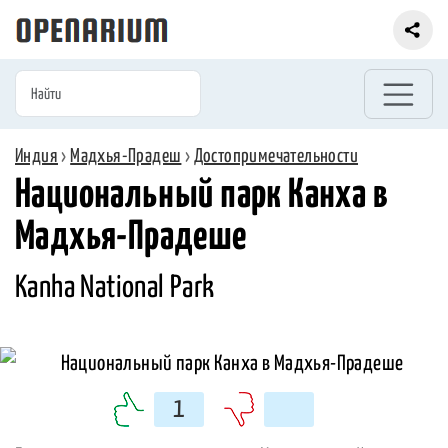
Индия
›
Мадхья-Прадеш
›
Достопримечательности
Национальный парк Канха в
Мадхья-Прадеше
Kanha National Park
1