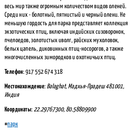
весь мир также огромным количеством видов оленей.
Среди них - болотный, пятнистый и черный олени. Не
меньшую гордость для парка представляет коллекция
экзотических птиц, включая индийских сизоворонок,
пчелоедов, золотистых иволг, райских мухоловок,
белых цапель, диковинных птиц-носорогов, а также
многочисленных зимородков и охотничьих птиц.
Телефон
: 917 552 674 318
Местонахождение
:
Balaghat, Мадхья-Прадеш 481001,
Индия
Координаты
:
22.29767300, 80.58809900
#
парк