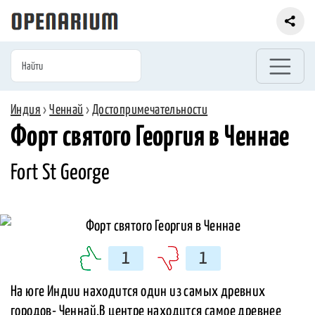
Индия
›
Ченнай
›
Достопримечательности
Форт святого Георгия в Ченнае
Fort St George
1
1
На юге Индии находится один из самых древних
городов- Ченнай.В центре находится самое древнее