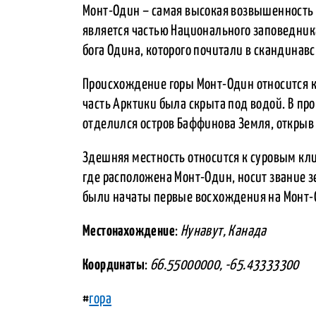
Монт-Один – самая высокая возвышенность 
является частью Национального заповедник
бога Одина, которого почитали в скандинав
Происхождение горы Монт-Один относится к
часть Арктики была скрыта под водой. В пр
отделился остров Баффинова Земля, открыв
Здешняя местность относится к суровым к
где расположена Монт-Один, носит звание зе
были начаты первые восхождения на Монт-
Местонахождение
:
Нунавут, Канада
Координаты
:
66.55000000, -65.43333300
#
гора