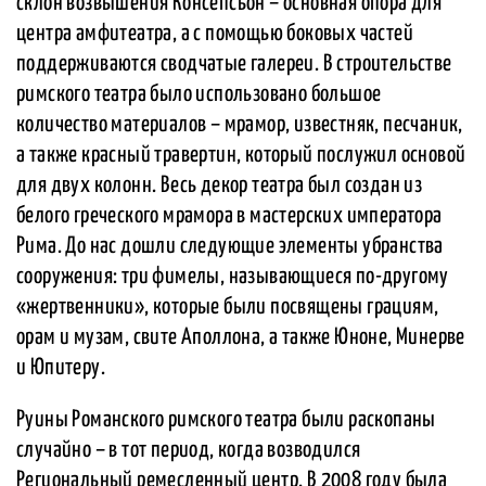
склон возвышения Консепсьон – основная опора для
центра амфитеатра, а с помощью боковых частей
поддерживаются сводчатые галереи. В строительстве
римского театра было использовано большое
количество материалов – мрамор, известняк, песчаник,
а также красный травертин, который послужил основой
для двух колонн. Весь декор театра был создан из
белого греческого мрамора в мастерских императора
Рима. До нас дошли следующие элементы убранства
сооружения: три фимелы, называющиеся по-другому
«жертвенники», которые были посвящены грациям,
орам и музам, свите Аполлона, а также Юноне, Минерве
и Юпитеру.
Руины Романского римского театра были раскопаны
случайно – в тот период, когда возводился
Региональный ремесленный центр. В 2008 году была