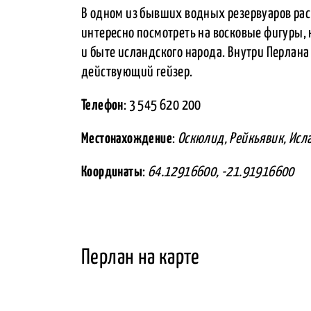
В одном из бывших водных резервуаров рас
интересно посмотреть на восковые фигуры, 
и быте исландского народа. Внутри Перлан
действующий гейзер.
Телефон
: 3 545 620 200
Местонахождение
:
Оскюлид, Рейкьявик, Исл
Координаты
:
64.12916600, -21.91916600
Перлан на карте