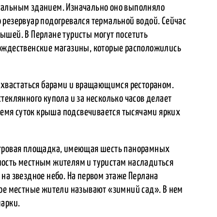
нальным зданием. Изначально оно выполняло
 резервуар подогревался термальной водой. Сейчас
ышей. В Перлане туристы могут посетить
рождественские магазины, которые расположились
похвастаться барами и вращающимся рестораном.
теклянного купола и за несколько часов делает
время суток крыша подсвечивается тысячами ярких
отровая площадка, имеющая шесть панорамных
ность местным жителям и туристам насладиться
на звездное небо. На первом этаже Перлана
рое местные жители называют «зимний сад». В нем
марки.