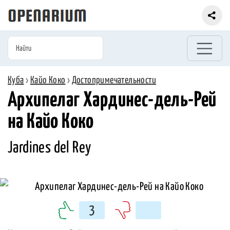
Куба
›
Кайо Коко
›
Достопримечательности
Архипелаг Хардинес-дель-Рей
на Кайо Коко
Jardines del Rey
3