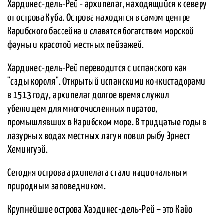
Хардинес-дель-Рей - архипелаг, находящийся к северу
от острова Куба. Острова находятся в самом центре
Карибского бассейна и славятся богатством морской
фауны и красотой местных пейзажей.
Хардинес-дель-Рей переводится с испанского как
"сады короля". Открытый испанскими конкистадорами
в 1513 году, архипелаг долгое время служил
убежищем для многочисленных пиратов,
промышлявших в Карибском море. В тридцатые годы в
лазурных водах местных лагун ловил рыбу Эрнест
Хемингуэй.
Сегодня острова архипелага стали национальным
природным заповедником.
Крупнейшие острова Хардинес-дель-Рей – это Кайо