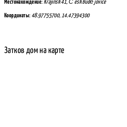
Местонахождение
:
Krajinsk 41, Č esk Budě jovice
Координаты
:
48.97755700, 14.47394300
Затков дом на карте