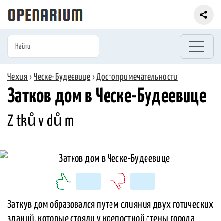
Чехия
›
Ческе-Будеевице
›
Достопримечательности
Затков дом в Ческе-Будеевице
Z tků v dů m
Заткув дом образовался путем слияния двух готических
зданий, которые стояли у крепостной стены города