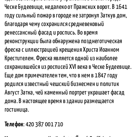
Ческе Будеевице, недалеко от Пражских ворот. В 1641
году сильный пожар в городе не затронул Заткув дом,
благодаря чему сохранился средневековый
ренессансный фасад и роспись. Во время
реконструкции была обнаружена позднеготическая
фреска с иллюстрацией крещения Христа Иоанном
Крестителем. Фреска является одной из наиболее
сохранившейся из росписей XVI века в Ческе Будеевице.
Еще дом примечателен тем, что в нем в 1847 году
родился известный чешский бизнесмен и политик
Август Затка, чей каменный портрет украшает фасад
дома. В настоящее время в здании размещается
гостиница.
Телефон
: 420 387 001 710