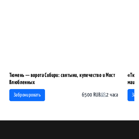
Тюмень — ворота Сибири: святыни, купечество и Мост
«Тюме
Влюбленных
машин
6500 RUB
2 часа
Забронировать
Заб