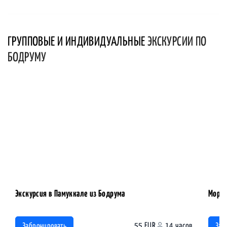
ГРУППОВЫЕ И ИНДИВИДУАЛЬНЫЕ
ЭКСКУРСИИ ПО
БОДРУМУ
Экскурсия в Памуккале из Бодрума
Морск
55 EUR
14 часов
Забронировать
Заб