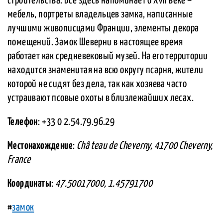
строительства. Все здесь напоминает о XVII веке –
мебель, портреты владельцев замка, написанные
лучшими живописцами Франции, элементы декора
помещений. Замок Шеверни в настоящее время
работает как средневековый музей. На его территории
находится знаменитая на всю округу псарня, жители
которой не сидят без дела, так как хозяева часто
устраивают псовые охоты в близлежайших лесах.
Телефон
: +33 0 2.54.79.96.29
Местонахождение
:
Châ teau de Cheverny, 41700 Cheverny,
France
Координаты
:
47.50017000, 1.45791700
#
замок